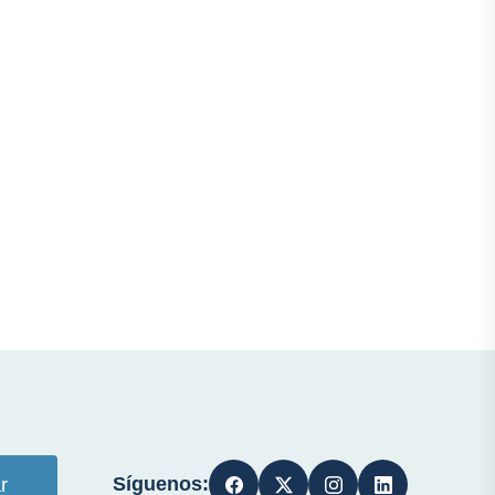
Síguenos:
r