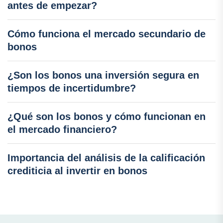
antes de empezar?
Cómo funciona el mercado secundario de
bonos
¿Son los bonos una inversión segura en
tiempos de incertidumbre?
¿Qué son los bonos y cómo funcionan en
el mercado financiero?
Importancia del análisis de la calificación
crediticia al invertir en bonos