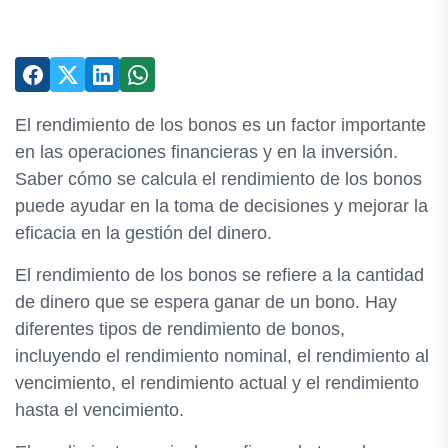
El rendimiento de los bonos es un factor importante
en las operaciones financieras y en la inversión.
Saber cómo se calcula el rendimiento de los bonos
puede ayudar en la toma de decisiones y mejorar la
eficacia en la gestión del dinero.
El rendimiento de los bonos se refiere a la cantidad
de dinero que se espera ganar de un bono. Hay
diferentes tipos de rendimiento de bonos,
incluyendo el rendimiento nominal, el rendimiento al
vencimiento, el rendimiento actual y el rendimiento
hasta el vencimiento.