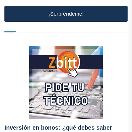
¡Sorpréndeme!
Inversión en bonos: ¿qué debes saber