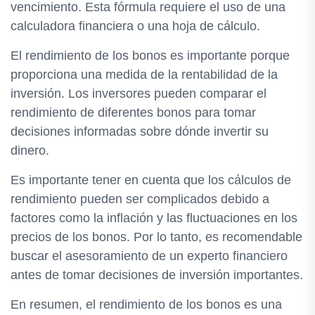
vencimiento. Esta fórmula requiere el uso de una
calculadora financiera o una hoja de cálculo.
El rendimiento de los bonos es importante porque
proporciona una medida de la rentabilidad de la
inversión. Los inversores pueden comparar el
rendimiento de diferentes bonos para tomar
decisiones informadas sobre dónde invertir su
dinero.
Es importante tener en cuenta que los cálculos de
rendimiento pueden ser complicados debido a
factores como la inflación y las fluctuaciones en los
precios de los bonos. Por lo tanto, es recomendable
buscar el asesoramiento de un experto financiero
antes de tomar decisiones de inversión importantes.
En resumen, el rendimiento de los bonos es una