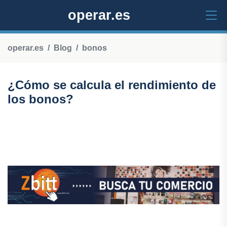
operar.es
operar.es
Blog
bonos
¿Cómo se calcula el rendimiento de
los bonos?