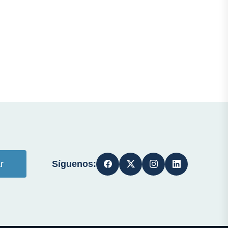
Síguenos:
r