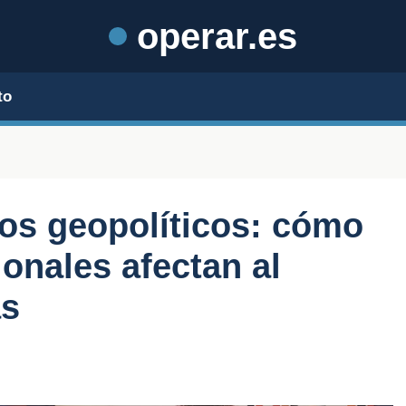
operar.es
to
tos geopolíticos: cómo
ionales afectan al
as