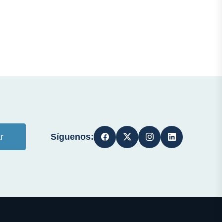
Síguenos:
r